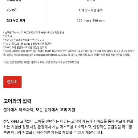
f
RoHS
최저 요구사항 충족
최대 부품 크기
100 mm x 200 mm
a
스택을 구성하는 각 부품의 확인된 두께에 따른 일반적인 두께
b
최소 폭
c
ASTM C518 개정판에 따른 열 전도도 값
d
75°C 기준, ASTM E2716 B 방법에 따른 열용량
e
100°C 초과 환경에서도 사용 가능한 점착제
f
고어가 인지하는 바에 따르면 상기 제품은 RoHS Directive 2011/65/EU가 규정한 제한 물질의 최대 허용 함유량 이상을 포함하지 않으
며, 위원회 지침(Commission Delegated Directive) 2015/863 등 RoHS 개정 지침 4조에 언급된 제한 물질 함유 기준을 충족함.
*모든 값은 일반적인 특징을 바탕으로 하며, 사양 및 허용 오차는 반영되지 않음.
연락처
고어와의 협력
설계에서 제조까지, 모든 단계에서 고객 지원
선두 OEM 고객들이 고어를 선택하는 이유는 고어의 제품과 서비스를 통해 빠르게 변화
하는 치열한 경쟁 시장 환경에서 개발 리스크를 최소화하고, 안정적인 공급망을 확보할
뿐만 아니라 차별화된 혁신적인 제품을 개발할 수 있기 때문입니다.