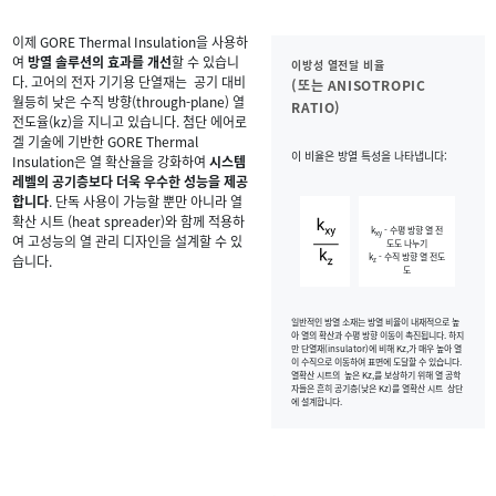
이제 GORE Thermal Insulation을 사용하
여
방열 솔루션의 효과를 개선
할 수 있습니
이방성 열전달 비율
다. 고어의 전자 기기용 단열재는 공기 대비
(또는 ANISOTROPIC
월등히 낮은 수직 방향(through-plane) 열
RATIO)
전도율(kz)을 지니고 있습니다. 첨단 에어로
겔 기술에 기반한 GORE Thermal
이 비율은 방열 특성을 나타냅니다:
Insulation은 열 확산율을 강화하여
시스템
레벨의 공기층보다 더욱 우수한 성능을 제공
합니다
. 단독 사용이 가능할 뿐만 아니라 열
확산 시트 (heat spreader)와 함께 적용하
k
- 수평 방향 열 전
xy
여 고성능의 열 관리 디자인을 설계할 수 있
도도 나누기
k
- 수직 방향 열 전도
습니다.
z
도
일반적인 방열 소재는 방열 비율이 내재적으로 높
아 열의 확산과 수평 방향 이동이 촉진됩니다. 하지
만 단열재(insulator)에 비해 Kz,가 매우 높아 열
이 수직으로 이동하여 표면에 도달할 수 있습니다.
열확산 시트의 높은 Kz,를 보상하기 위해 열 공학
자들은 흔히 공기층(낮은 Kz)를 열확산 시트 상단
에 설계합니다.