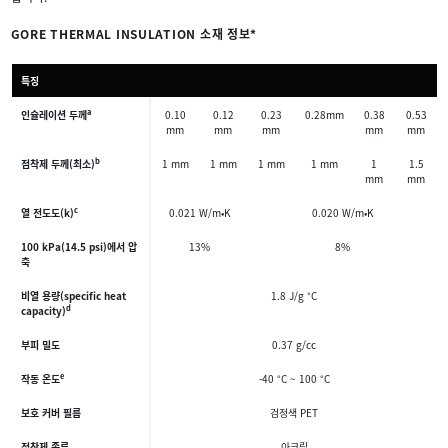
GORE THERMAL INSULATION 소재 정보*
특징
a
인슐레이션 두께
0.10
0.12
0.23
0.28mm
0.38
0.53
mm
mm
mm
mm
mm
b
점착제 두께(최소)
1 mm
1 mm
1 mm
1 mm
1
1.5
mm
mm
c
열 전도도(k)
0.021 W/m•K
0.020 W/m•K
100 kPa(14.5 psi)에서 압
13%
8%
축
비열 용량(specific heat
1.8 J/g °C
d
capacity)
부피 밀도
0.37 g/cc
e
작동 온도
-40 °C ~ 100 °C
보호 커버 필름
검정색 PET
점착제 종류
아크릴