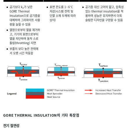
공기보다 k
가 낮은
표면 온도를 1~ 6°C
공기층 대신 고어의 얇고, 압축성
z
GORE Thermal
저감(시스템 전력 및
있는 thermal insulation을 적
Insulation으로 공기층을
단열 소재 두께에 따라
용하여 성능은 유지하면서 더욱
대체하여 그라파이트 사용
상이)
슬림한 디자인을 구현할 수 있음
량을 늘릴 수 있음
열원으로부터 열을 제거하
고, 기기의 표면으로부터
열을 차단하여 동작 스로
틀링(throttling) 지연
부품이 보다 높은 전력에
서 오랜 시간 작동함
GORE THERMAL INSULATION의 기타 특장점
전기 절연성