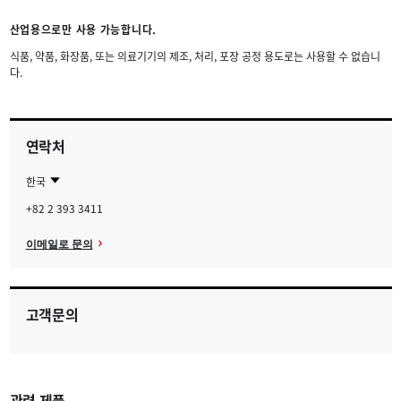
산업용으로만 사용 가능합니다.
식품, 약품, 화장품, 또는 의료기기의 제조, 처리, 포장 공정 용도로는 사용할 수 없습니
다.
연락처
한국
Contact
한
+82 2 393 3411
Region
국
이메일로 문의
고객문의
관련 제품