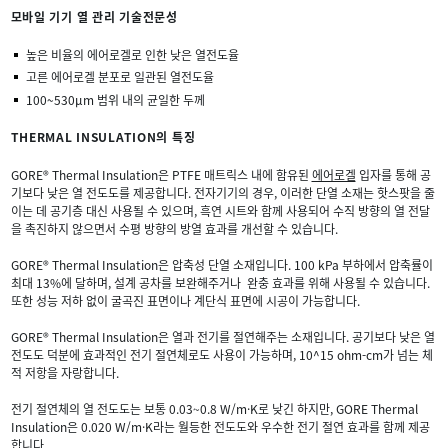
모바일 기기 열 관리 기술전문성
높은 비율의 에어로겔로 인한 낮은 열전도율
고른 에어로겔 분포로 일관된 열전도율
100~530μm 범위 내의 균일한 두께
THERMAL INSULATION의 특징
GORE® Thermal Insulation은 PTFE 매트릭스 내에 함유된
에어로겔
입자를 통해 공
기보다 낮은 열 전도도를 제공합니다. 전자기기의 경우, 이러한 단열 소재는 핫스팟을 줄
이는 데 공기층 대신 사용될 수 있으며, 흑연 시트와 함께 사용되어 수직 방향의 열 전달
을 촉진하지 않으면서 수평 방향의 방열 효과를 개선할 수 있습니다.
GORE® Thermal Insulation은 압축성 단열 소재입니다. 100 kPa 부하에서 압축률이
최대 13%에 달하며, 설계 공차를 보완해주거나 완충 효과를 위해 사용될 수 있습니다.
또한 성능 저하 없이 굴곡진 표면이나 계단식 표면에 시공이 가능합니다.
GORE® Thermal Insulation은 열과 전기를 절연해주는 소재입니다. 공기보다 낮은 열
전도도 덕분에 효과적인 전기 절연체로도 사용이 가능하며, 10^15 ohm-cm가 넘는 체
적 저항을 자랑합니다.
전기 절연체의 열 전도도는 보통 0.03~0.8 W/m·K로 낮긴 하지만, GORE Thermal
Insulation은 0.020 W/m·K라는 월등한 전도도와 우수한 전기 절연 효과를 함께 제공
합니다.