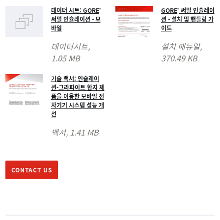
데이터 시트: GORE
GORE
써멀 인슐레이
®
®
써멀 인슐레이션 - 모
션 - 설치 및 핸들링 가
바일
이드
데이터시트
,
설치 매뉴얼
,
1.05 MB
370.49 KB
기술 백서: 인슐레이
션-그라파이트 합지 제
품을 이용한 모바일 전
자기기 시스템 성능 개
선
백서
, 1.41 MB
CONTACT US