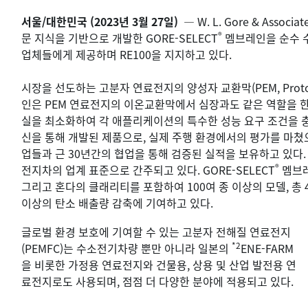
서울/대한민국 (2023년 3월 27일)
— W. L. Gore & Asso
®
문 지식을 기반으로 개발한 GORE-SELECT
멤브레인을 순수 
업체들에게 제공하며 RE100을 지지하고 있다.
시장을 선도하는 고분자 연료전지의 양성자 교환막(PEM, Proton E
인은 PEM 연료전지의 이온교환막에서 심장과도 같은 역할을 한
실을 최소화하여 각 애플리케이션의 특수한 성능 요구 조건을 충족
신을 통해 개발된 제품으로, 실제 주행 환경에서의 평가를 마쳤
업들과 근 30년간의 협업을 통해 검증된 실적을 보유하고 있다.
®
전지차의 업계 표준으로 간주되고 있다. GORE-SELECT
멤브레
그리고 혼다의 클래리티를 포함하여 100여 종 이상의 모델, 총 
이상의 탄소 배출량 감축에 기여하고 있다.
글로벌 환경 보호에 기여할 수 있는 고분자 전해질 연료전지
*2
(PEMFC)는 수소전기차량 뿐만 아니라 일본의
ENE-FARM
을 비롯한 가정용 연료전지와 건물용, 상용 및 산업 발전용 연
료전지로도 사용되며, 점점 더 다양한 분야에 적용되고 있다.