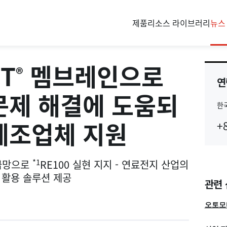
제품
리소스 라이브러리
뉴스
CT
멤브레인으로
®
연
문제 해결에 도움되
한
Co
제조업체 지원
+
Re
*1
공급망으로
RE100 실현 지지 - 연료전지 산업의
 활용 솔루션 제공
관련
오토모티