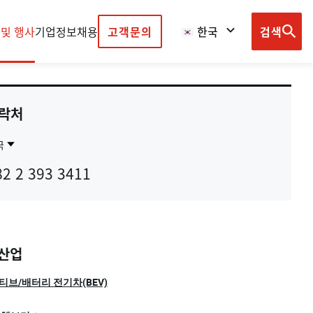
 및 행사
기업정보
채용
고객문의
한국
검색
Browse
country
sites
락처
국
ntact
한
82 2 393 3411
gion
국
 산업
브/배터리 전기차(BEV)