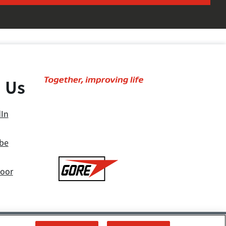
 Us
Together,
improving
life
dIn
be
Gore
door