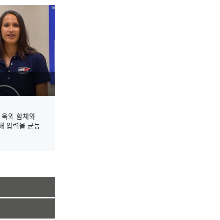
 옥외 함체와
해 압력을 균등