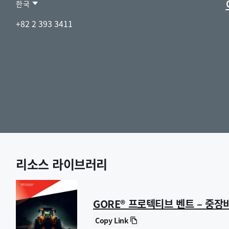
한국
Contact
한
+82 2 393 3411
Region
국
리소스 라이브러리
GORE® 프로텍티브 벤트 – 중장
Copy Link