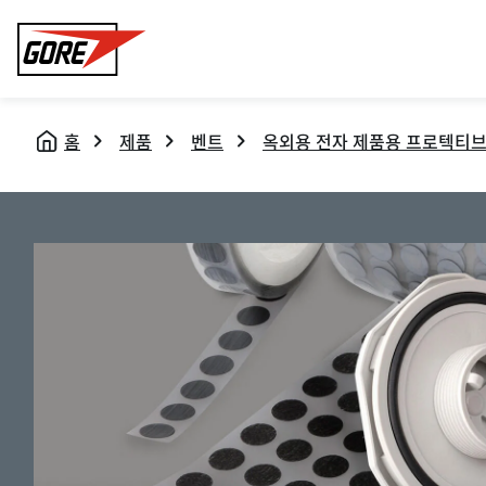
Gore
홈
제품
벤트
옥외용 전자 제품용 프로텍티브