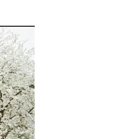
옥외용 전자기기
에 적합한 GORE 프로텍티브 벤트