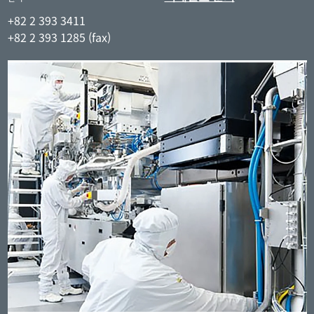
Contact
한
+82 2 393 3411
Region
국
+82 2 393 1285 (fax)