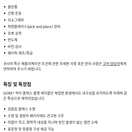
클린룸
선형 운동
리소그래피
픽앤플레이스(pick and place) 장비
로봇 공학
반도체
비전 검사
웨이퍼 제조/취급
귀사의 특수 애플리케이션 조건에 관한 자세한 사항 혹은 문의 사항은
고어 담당자
에게
연락하여 주시기 바랍니다.
특징 및 특장점
GORE® 하이 플렉스 플랫 케이블은 복잡한 환경에서도 내구성을 유지하도록 아래와 같
은 특성으로 제작되었습니다:
검증된 플렉스 수명
소형 및 경량의 패키지에도 견고한 구조
마찰이 적고, 화학적 내성을 지니며 분진 발생이 없는 절연 소재
표준형 및 맞춤형 구성 제공 가능