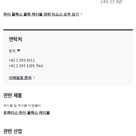
144.55 KB
하이 플렉스 플렛 케이블 관련 리소스 모두 보기
연락처
한국
Contact
한
+82 2 393 3411
Region
국
+82 2 393 1285 (fax)
이메일로 문의
관련 제품
케이블 및 케이블 어셈블리
트랙리스 하이 플렉스 케이블
관련 산업