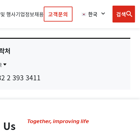
 및 행사
기업정보
채용
고객문의
한국
검색
Browse
country
sites
락처
국
ntact
한
82 2 393 3411
gion
국
 Us
Together,
improving
life